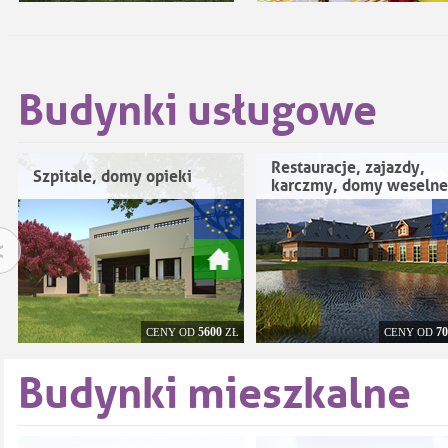
Budynki usługowe
Restauracje, zajazdy,
Szpitale, domy opieki
karczmy, domy weselne
<
5600
70
CENY OD
ZŁ
CENY OD
Budynki mieszkalne