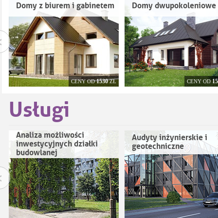
Domy z biurem i gabinetem
Domy dwupokoleniowe
<
1530
15
CENY OD
ZŁ
CENY OD
Usługi
Analiza możliwości
Audyty inżynierskie i
inwestycyjnych działki
geotechniczne
budowlanej
<