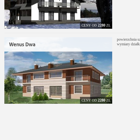
2280
CENY OD
ZŁ
powierzchnia u
Wenus Dwa
wymiary działk
2280
CENY OD
ZŁ