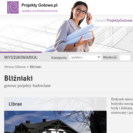
Zespół
ProjektyGotowe.
WYSZUKIWARKA:
Wielkość
Kategoria
Strona Główna
>
Bliźniaki
Bliźniaki
gotowe projekty budowlane
Budynek mieszk
Librae
budynku nawiąz
bryłę i dobraną
stonowany i pr