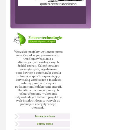
Wszystkie projekty wykonane przez
nasz Zespół są przystosowane do
współpracy/zasilania z
alternatywnych ekologicznych
źródeł energii. Całość instalacji
wewnętrznych, regulatorów
pogodowych i automatyki została
dobrana w sposób zapewniający
optymalną współprace z instalacją
solarną, pompami ciepła i
podziemnymi kolektorami energii.
Dodatkowo w ramach naszych
usług oferujemy wykonanie
indywidualnych badań i projektów
tych instalacji dostosowanych do
potencjału energetycznego
otoczenia.
Instalacja solarna
Pompy ciepła