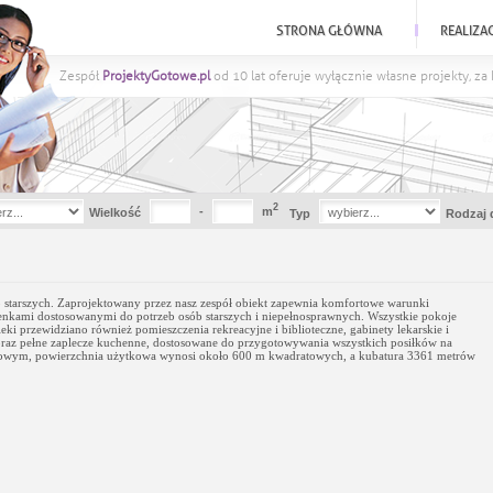
STRONA GŁÓWNA
REALIZA
Zespół
ProjektyGotowe.pl
od 10 lat oferuje wyłącznie własne projekty, z
2
-
m
Wielkość
Typ
Rodzaj 
 starszych. Zaprojektowany przez nasz zespół obiekt zapewnia komfortowe warunki
ienkami dostosowanymi do potrzeb osób starszych i niepełnosprawnych. Wszystkie pokoje
przewidziano również pomieszczenia rekreacyjne i biblioteczne, gabinety lekarskie i
 oraz pełne zaplecze kuchenne, dostosowane do przygotowywania wszystkich posiłków na
erowym, powierzchnia użytkowa wynosi około 600 m kwadratowych, a kubatura 3361 metrów