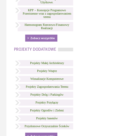
Użytkowe.
KPP – Koncepcje Programowo
Przestrzenne wraz z zagospodarowaniem
terenu
Harmonogram Rzeczowo-Finansowy
Realizacji
Zobacz wszystkie
PROJEKTY DODATKOWE
Projekty Małej Architektury
Projekty Wnętrz
Wizualizacje Komputerowe
Projekty Zagospodarowania Terenu
Projekty Dróg i Parkingów
Projekty Przyłączy
Projekty Ogrodów i Zieleni
Projekty basenów
Przydomowe Oczyszczalnie Ścieków