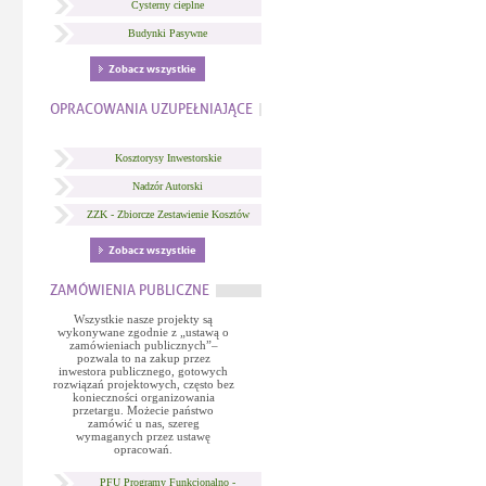
Cysterny cieplne
Budynki Pasywne
Zobacz wszystkie
OPRACOWANIA UZUPEŁNIAJĄCE
Kosztorysy Inwestorskie
Nadzór Autorski
ZZK - Zbiorcze Zestawienie Kosztów
Zobacz wszystkie
ZAMÓWIENIA PUBLICZNE
Wszystkie nasze projekty są
wykonywane zgodnie z „ustawą o
zamówieniach publicznych”–
pozwala to na zakup przez
inwestora publicznego, gotowych
rozwiązań projektowych, często bez
konieczności organizowania
przetargu. Możecie państwo
zamówić u nas, szereg
wymaganych przez ustawę
opracowań.
PFU Programy Funkcjonalno -