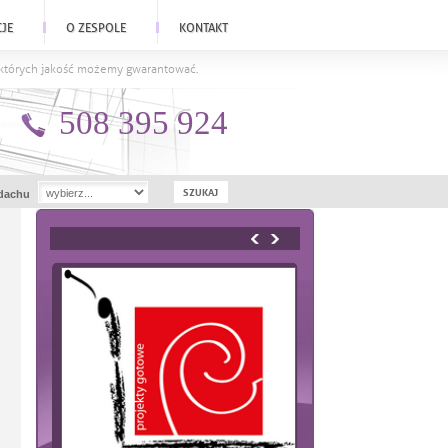
CJE
O ZESPOLE
KONTAKT
a których jakość możemy gwarantować.
508 395 924
dachu