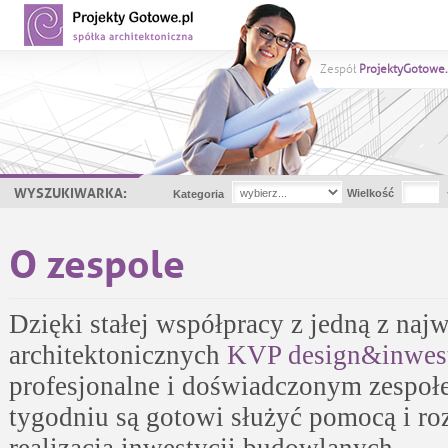
Zespół
ProjektyGotowe.
WYSZUKIWARKA:
Wielkość
Kategoria
O zespole
Dzięki stałej współpracy z jedną z naj
architektonicznych
KVP design&inwes
profesjonalne i doświadczonym zespołe
tygodniu są gotowi służyć pomocą i ro