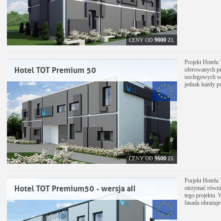
9000
CENY OD
ZŁ
Projekt Hotelu
Hotel TOT Premium 50
oferowanych pr
noclegowych w 
jednak każdy p
9600
CENY OD
ZŁ
Porjekt Hotelu
Hotel TOT Premium50 - wersja aII
otrzymać równi
tego projektu. 
fasada obrazuje