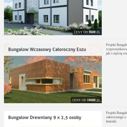
9600
CENY OD
ZŁ
Projekt Bunga
Bungalow Wczasowy Całoroczny Eszu
wypoczynkoweg
jak i częścią w
10600
CENY OD
ZŁ
Projekt Bunga
Bungalow Drewniany 9 x 2,5 osoby
całorocznego 
łazienki.