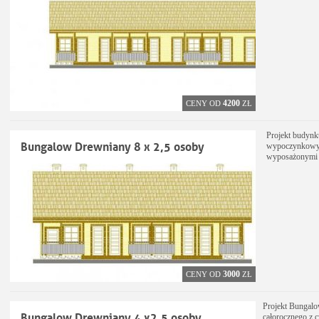
4200
CENY OD
ZŁ
Projekt budynk
Bungalow Drewniany 8 x 2,5 osoby
wypoczynkowy 
wyposażonymi w
3000
CENY OD
ZŁ
Projekt Bungal
Bungalow Drewniany 4 x2,5 osoby
całorocznego z 