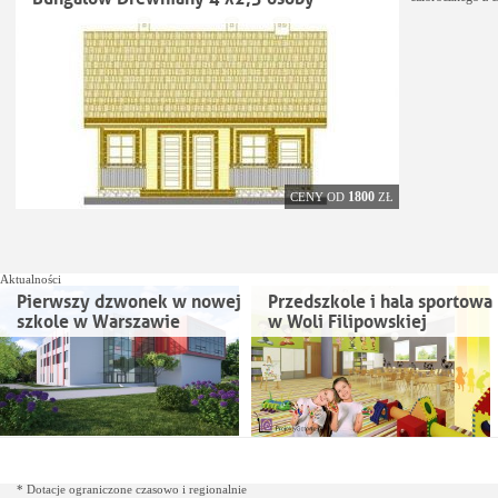
1800
CENY OD
ZŁ
Aktualności
Pierwszy dzwonek w nowej
Przedszkole i hala sportowa
szkole w Warszawie
w Woli Filipowskiej
* Dotacje ograniczone czasowo i regionalnie