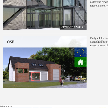
okładzina elew
tarasem zielon
12900
CENY OD
ZŁ
Budynek Ochotn
OSP
samochód bojowy
magazynowe dla
Aktualności