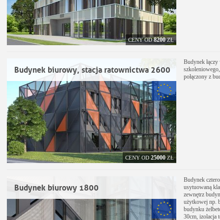
8200
CENY OD
ZŁ
Budynek łączy w
Budynek biurowy, stacja ratownictwa 2600
szkoleniowego, 
połączony z b
25000
CENY OD
ZŁ
Budynek cztero
Budynek biurowy 1800
usytuowaną kla
zewnętrz budyn
użytkowej np. b
budynku żelbeto
30cm, izolacja