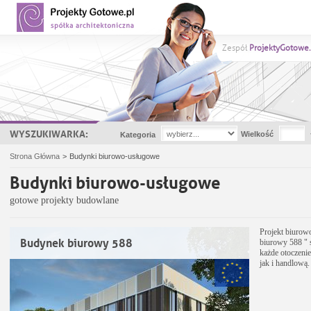
Zespół
ProjektyGotowe.
WYSZUKIWARKA:
Wielkość
Kategoria
Strona Główna
>
Budynki biurowo-usługowe
Budynki biurowo-usługowe
gotowe projekty budowlane
Projekt biuro
Budynek biurowy 588
biurowy 588 " s
każde otoczeni
jak i handlową.