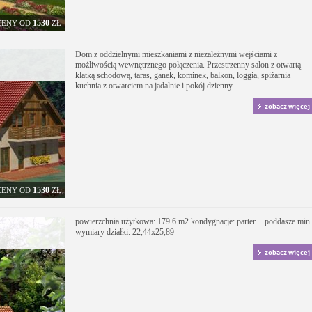
1530
CENY OD
ZŁ
Dom z oddzielnymi mieszkaniami z niezależnymi wejściami z
możliwością wewnętrznego połączenia. Przestrzenny salon z otwartą
klatką schodową, taras, ganek, kominek, balkon, loggia, spiżarnia
kuchnia z otwarciem na jadalnie i pokój dzienny.
zobacz więcej
1530
CENY OD
ZŁ
powierzchnia użytkowa: 179.6 m2 kondygnacje: parter + poddasze min.
wymiary działki: 22,44x25,89
zobacz więcej