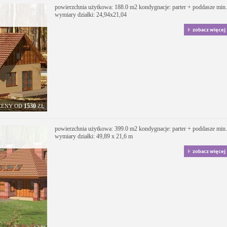
powierzchnia użytkowa: 188.0 m2 kondygnacje: parter + poddasze min.
wymiary działki: 24,94x21,04
zobacz więcej
1530
CENY OD
ZŁ
powierzchnia użytkowa: 399.0 m2 kondygnacje: parter + poddasze min.
wymiary działki: 49,89 x 21,6 m
zobacz więcej