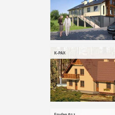
K-PAX
Erydan 911