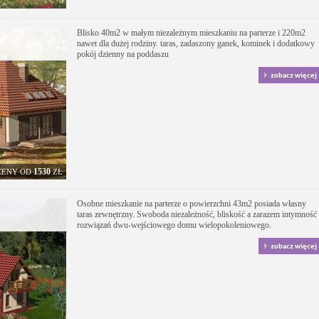
Blisko 40m2 w małym niezależnym mieszkaniu na parterze i 220m2
nawet dla dużej rodziny. taras, zadaszony ganek, kominek i dodatkowy
pokój dzienny na poddaszu
zobacz więcej
1530
CENY OD
ZŁ
Osobne mieszkanie na parterze o powierzchni 43m2 posiada własny
taras zewnętrzny. Swoboda niezależność, bliskość a zarazem intymność
rozwiązań dwu-wejściowego domu wielopokoleniowego.
zobacz więcej