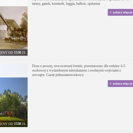
tarasy, ganek, kominek, loggia, balkon, spiżarnia
zobacz więcej
1530
CENY OD
ZŁ
Dom o prostej, nowoczesnej formie, przeznaczony dla rodziny 4-5
osobowej z wydzielonym mieszkaniem i osobnymi wejściami z
zewnątrz. Garaż jednostanowiskowy.
zobacz więcej
1530
CENY OD
ZŁ