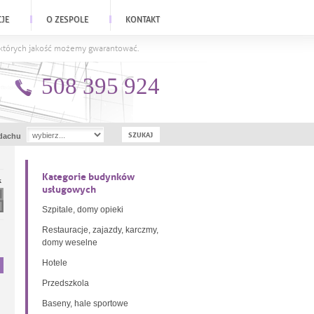
CJE
O ZESPOLE
KONTAKT
a których jakość możemy gwarantować.
508 395 924
dachu
Kategorie budynków
k
usługowych
Szpitale, domy opieki
Restauracje, zajazdy, karczmy,
domy weselne
Hotele
Przedszkola
Baseny, hale sportowe