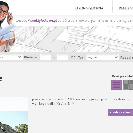
STRONA GŁÓWNA
REALIZA
Zespół
ProjektyGotowe.pl
od 10 lat oferuje wyłącznie własne projekty, z
2
-
m
Wielkość
Typ
Rodzaj 
e
Przełącz wido
powierzchnia użytkowa: 201.0 m2 kondygnacje: parter + poddasze min.
wymiary działki: 25,76x18,52
zobacz więcej