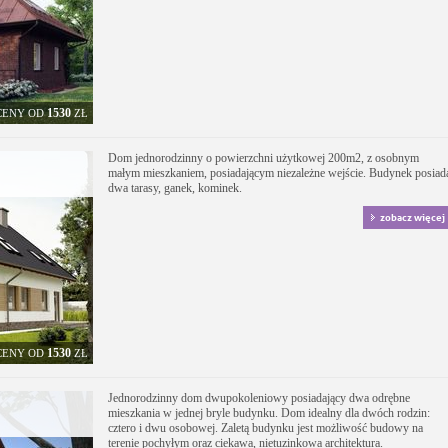
1530
CENY OD
ZŁ
Dom jednorodzinny o powierzchni użytkowej 200m2, z osobnym
małym mieszkaniem, posiadającym niezależne wejście. Budynek posiad
dwa tarasy, ganek, kominek.
zobacz więcej
1530
CENY OD
ZŁ
Jednorodzinny dom dwupokoleniowy posiadający dwa odrębne
mieszkania w jednej bryle budynku. Dom idealny dla dwóch rodzin:
cztero i dwu osobowej. Zaletą budynku jest możliwość budowy na
terenie pochyłym oraz ciekawa, nietuzinkowa architektura.