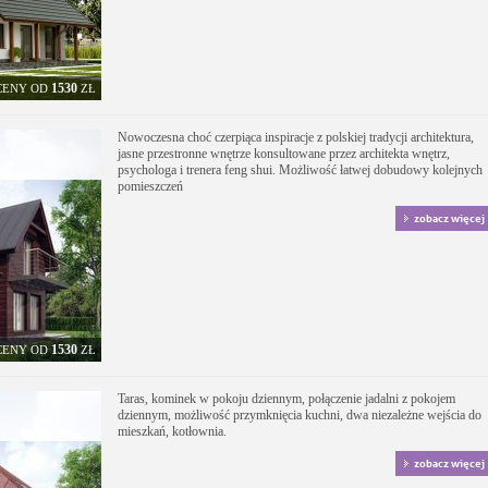
1530
CENY OD
ZŁ
Nowoczesna choć czerpiąca inspiracje z polskiej tradycji architektura,
jasne przestronne wnętrze konsultowane przez architekta wnętrz,
psychologa i trenera feng shui. Możliwość łatwej dobudowy kolejnych
pomieszczeń
zobacz więcej
1530
CENY OD
ZŁ
Taras, kominek w pokoju dziennym, połączenie jadalni z pokojem
dziennym, możliwość przymknięcia kuchni, dwa niezależne wejścia do
mieszkań, kotłownia.
zobacz więcej