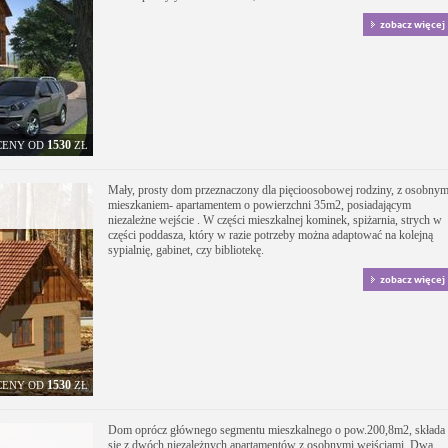
zobacz więcej
1530
CENY OD
ZŁ
Mały, prosty dom przeznaczony dla pięcioosobowej rodziny, z osobny
mieszkaniem- apartamentem o powierzchni 35m2, posiadającym
niezależne wejście . W części mieszkalnej kominek, spiżarnia, strych w
części poddasza, który w razie potrzeby można adaptować na kolejną
sypialnię, gabinet, czy bibliotekę.
zobacz więcej
1530
CENY OD
ZŁ
Dom oprócz głównego segmentu mieszkalnego o pow.200,8m2, składa
się z dwóch niezależnych apartamentów z osobnymi wejściami. Dwa