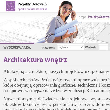
Zespół
ProjektyGotowe.
WYSZUKIWARKA:
Wielkość
Kategoria
Architektura wnętrz
Atrakcyjną architekturę naszych projektów uzupełniamy o
Zespół architektów ProjektyGotowe.pl opracowuje profes
które obejmują opracowania graficzne, techniczne i kos
o najnowocześniejsze narzędzia wizualizacji 3D i animacj
Nasze olbrzymie doświadczenie projektowe wypracow
obiektów komercyjnych, pensjonatów, karczm, domów
przedszkoli oraz wielu innych obiektów użyteczności pub