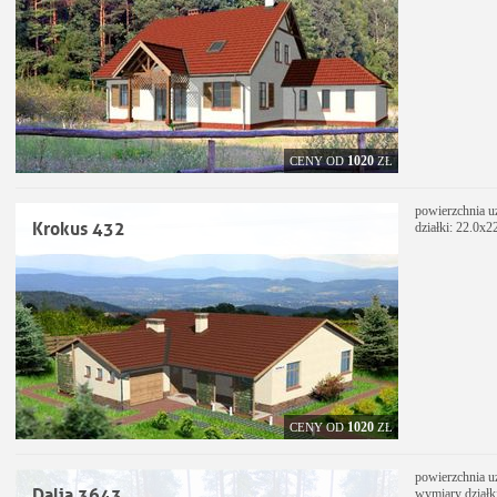
1020
CENY OD
ZŁ
powierzchnia u
Krokus 432
działki: 22.0x2
1020
CENY OD
ZŁ
powierzchnia u
Dalia 3643
wymiary działk