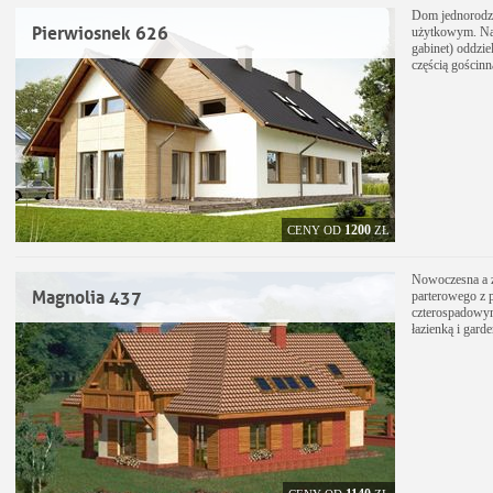
Dom jednorodz
Pierwiosnek 626
użytkowym. Na p
gabinet) oddzie
częścią gościn
1200
CENY OD
ZŁ
Nowoczesna a z
Magnolia 437
parterowego z
czterospadowym
łazienką i gar