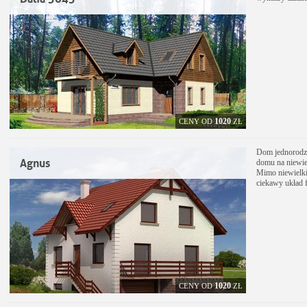
1020
CENY OD
ZŁ
Dom jednorodzi
Agnus
domu na niewiel
Mimo niewielki
ciekawy układ 
1020
CENY OD
ZŁ