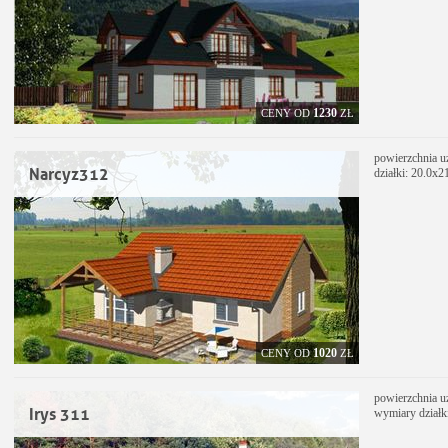
1230
CENY OD
ZŁ
powierzchnia u
Narcyz312
działki: 20.0x2
1020
CENY OD
ZŁ
powierzchnia u
Irys 311
wymiary działk