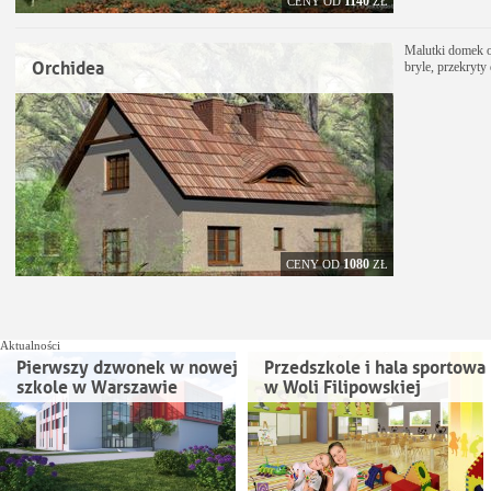
1140
CENY OD
ZŁ
Malutki domek o
Orchidea
bryle, przekryt
1080
CENY OD
ZŁ
Aktualności
Pierwszy dzwonek w nowej
Przedszkole i hala sportowa
szkole w Warszawie
w Woli Filipowskiej