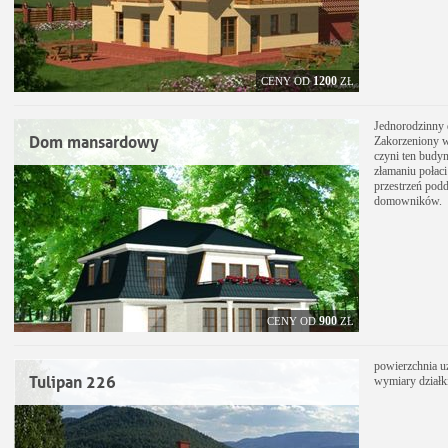
1200
CENY OD
ZŁ
Jednorodzinny
Dom mansardowy
Zakorzeniony w
czyni ten budy
złamaniu połac
przestrzeń pod
domowników.
900
CENY OD
ZŁ
powierzchnia u
Tulipan 226
wymiary działk