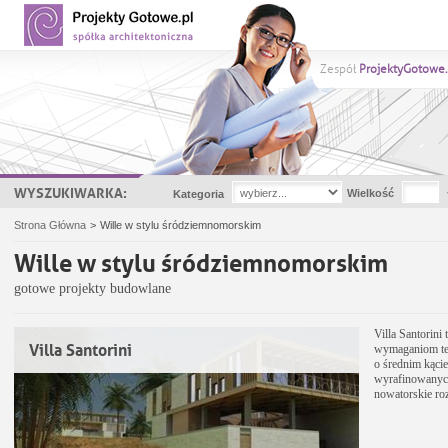
Zespół
ProjektyGotowe.
WYSZUKIWARKA:
Wielkość
Kategoria
Strona Główna
>
Wille w stylu śródziemnomorskim
Wille w stylu śródziemnomorskim
gotowe projekty budowlane
Villa Santorin
Villa Santorini
wymaganiom ter
o średnim kąci
wyrafinowanych 
nowatorskie roz