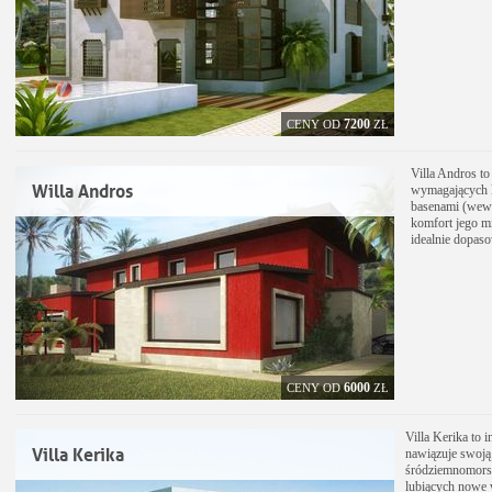
7200
CENY OD
ZŁ
Villa Andros to
Willa Andros
wymagających k
basenami (wewn
komfort jego m
idealnie dopaso
6000
CENY OD
ZŁ
Villa Kerika to i
Villa Kerika
nawiązuje swoją
śródziemnomorski
lubiących nowe