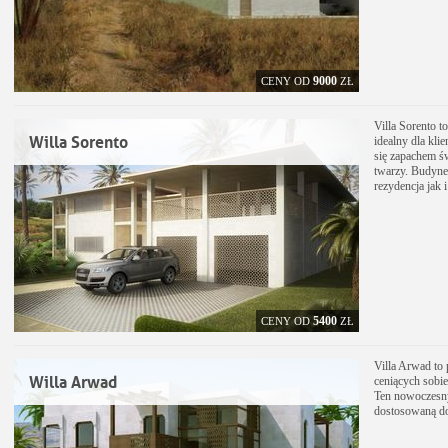
9000
CENY OD
ZŁ
Villa Sorento 
Willa Sorento
idealny dla kli
się zapachem św
twarzy. Budyne
rezydencja jak
5400
CENY OD
ZŁ
Villa Arwad to 
Willa Arwad
ceniących sobie
Ten nowoczesny
dostosowaną do 