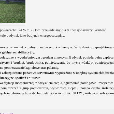
powierzchni 2426 m.2 Dom przewidziany dla 80 pensjonariuszy. Wartość
kuje budynek jako budynek energooszczędny.
towane w kuchni z pełnym zapleczem kuchennym. W budynku zaprojektowan
 gabinet rehabilitacyjny.
 połączone z wyodrębnionym ogrodem zimowym. Budynek posiada pełne zaplecz
czystej i brudnej, brudownika, pomieszczenia do mycia wózków, pomieszczeni
ano pomieszczenie kąpielowe oraz
palarnię
.
 zabezpieczone pożarowo serwerownie wyposażone w odrębny system chłodzenia
kreacyjne, spotkań i biurowe.
 wentylacji mechanicznej z odzyskiem ciepła, ogrzewanie podłogowe - miejscowa 
y pomieszczeń i grup pomieszczeń, wytwornica ciepła - pompa ciepła, instalacj
cznych montowanych na dachu budynku o mocy ok. 30 kW , instalacja kolektoró