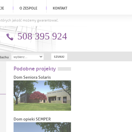
CJE
O ZESPOLE
KONTAKT
a których jakość możemy gwarantować.
508 395 924
dachu
Podobne projekty
Dom Seniora Solaris
Dom opieki SEMPER