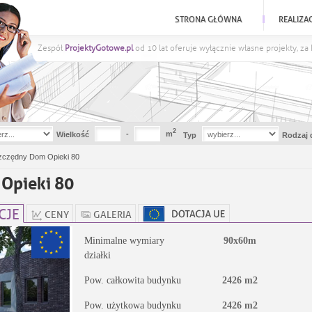
STRONA GŁÓWNA
REALIZA
Zespół
ProjektyGotowe.pl
od 10 lat oferuje wyłącznie własne projekty, z
2
-
m
Wielkość
Typ
Rodzaj 
zczędny Dom Opieki 80
Opieki 80
CJE
CENY
GALERIA
Minimalne wymiary
90x60m
działki
Pow. całkowita budynku
2426 m2
Pow. użytkowa budynku
2426 m2