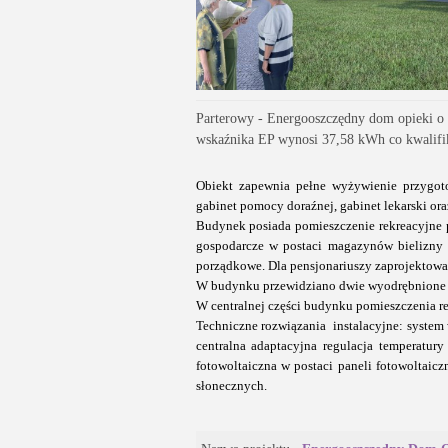
Parterowy - Energooszczędny dom opieki o 
wskaźnika EP wynosi 37,58 kWh co kwalifi
Obiekt zapewnia pełne wyżywienie przygo
gabinet pomocy doraźnej, gabinet lekarski oraz
Budynek posiada pomieszczenie rekreacyjne
gospodarcze w postaci magazynów bielizny 
porządkowe. Dla pensjonariuszy zaprojektow
W budynku przewidziano dwie wyodrębnione i
W centralnej części budynku pomieszczenia re
Techniczne rozwiązania
instalacyjne: system
centralna adaptacyjna regulacja temperatur
fotowoltaiczna w postaci paneli fotowoltai
słonecznych.