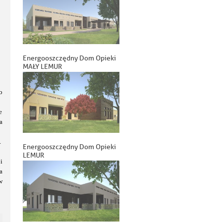
Energooszczędny Dom Opieki
MAŁY LEMUR
o
e
a
.
Energooszczędny Dom Opieki
LEMUR
i
a
w