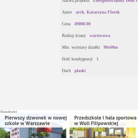
Nazwa projektu
Energooszczędny Dom O
Autor
arch. Katarzyna Florek
Cena
49000.00
Rodzaj ściany
warstwowa
Min. wymiary działki
90x60m
Ilość kondygnacji
1
Dach
płaski
Aktualności
Pierwszy dzwonek w nowej
Przedszkole i hala sportowa
szkole w Warszawie
w Woli Filipowskiej