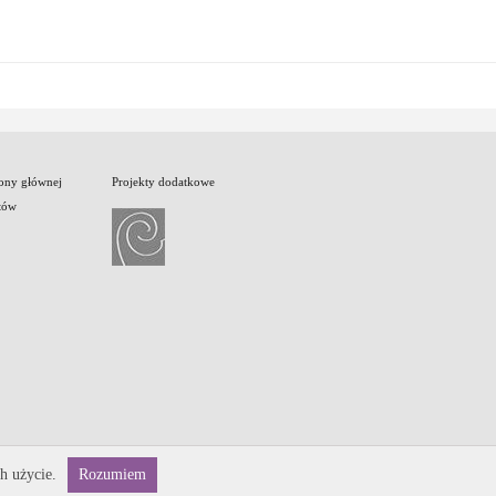
rony głównej
Projekty dodatkowe
tów
h użycie.
Rozumiem