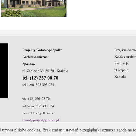
Projekty Gotowe.pl Spółka
Przejście do st
Katalog projek
Architektoniczna
Realizacje
Sp.z o.o.
O zespole
ul. Zabłocie 39, 30-701 Kraków
Kontakt
tel. (12) 257 00 70
tel. kom. 508 395 924
. (12) 296 02 70
fax
tel. kom. 508 395 924
Biuro Obsługi Klienta:
biuro@projektygotowe.pl
l używa plików cookies. Brak zmian ustawień przeglądarki oznacza zgodę na ic