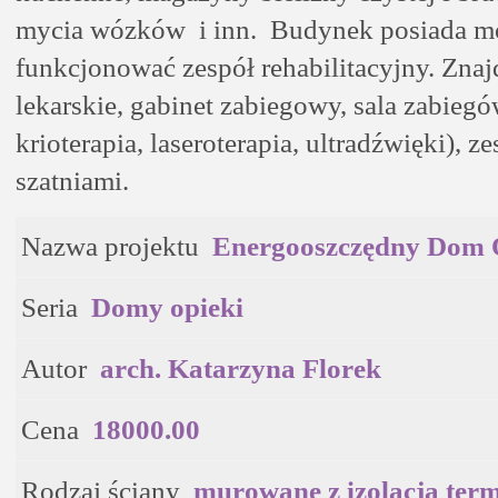
mycia wózków
i inn.
Budynek posiada mo
funkcjonować zespół rehabilitacyjny. Znajd
lekarskie, gabinet zabiegowy, sala zabiegó
krioterapia, laseroterapia, ultradźwięki), z
szatniami.
Nazwa projektu
Energooszczędny Dom
Seria
Domy opieki
Autor
arch. Katarzyna Florek
Cena
18000.00
Rodzaj ściany
murowane z izolacją ter