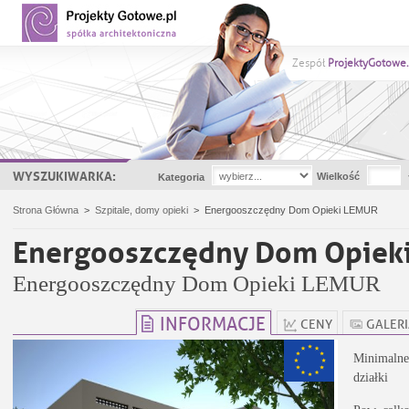
Zespół
ProjektyGotowe.
WYSZUKIWARKA:
Wielkość
Kategoria
Strona Główna
>
Szpitale, domy opieki
>
Energooszczędny Dom Opieki LEMUR
Energooszczędny Dom Opiek
Energooszczędny Dom Opieki LEMUR
INFORMACJE
CENY
GALER
Minimalne
działki