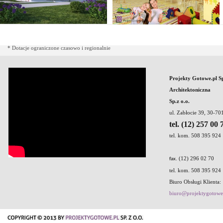
* Dotacje ograniczone czasowo i regionalnie
Projekty Gotowe.pl S
Architektoniczna
Sp.z o.o.
ul. Zabłocie 39, 30-7
tel. (12) 257 00 
tel. kom. 508 395 924
. (12) 296 02 70
fax
tel. kom. 508 395 924
Biuro Obsługi Klienta:
biuro@projektygotowe