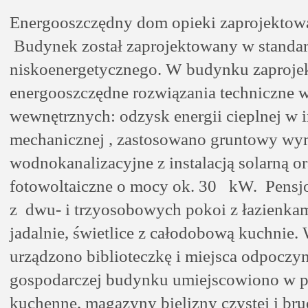
Energooszczędny dom opieki zaprojektowa
Budynek został zaprojektowany w standa
niskoenergetycznego. W budynku zaproje
energooszczędne rozwiązania techniczne w 
wewnętrznych: odzysk energii cieplnej w in
mechanicznej , zastosowano gruntowy wymi
wodnokanalizacyjne z instalacją solarną or
fotowoltaiczne o mocy ok. 30
kW.
Pensj
z
dwu- i trzyosobowych pokoi z łazienka
jadalnie, świetlice z całodobową kuchnie
urządzono biblioteczkę i miejsca odpoczy
gospodarczej budynku umiejscowiono w p
kuchenne, magazyny bielizny czystej i bru