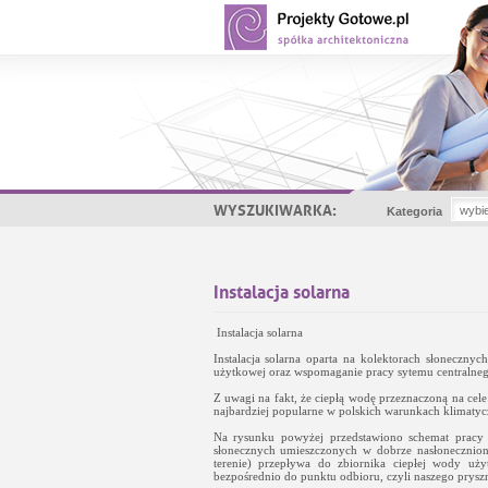
WYSZUKIWARKA:
Kategoria
Instalacja solarna
Instalacja solarna
Instalacja solarna oparta na kolektorach słoneczn
użytkowej oraz wspomaganie pracy sytemu centralneg
Z uwagi na fakt, że ciepłą wodę przeznaczoną na cel
najbardziej popularne w polskich warunkach klimatyc
Na rysunku powyżej przedstawiono schemat pracy n
słonecznych umieszczonych w dobrze nasłonecznion
terenie) przepływa do zbiornika ciepłej wody uż
bezpośrednio do punktu odbioru, czyli naszego prysz