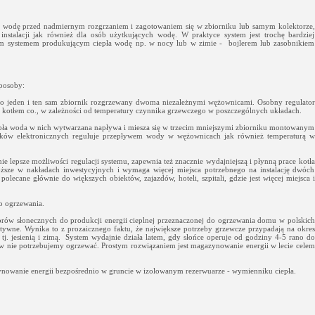
ie wodę przed nadmiernym rozgrzaniem i zagotowaniem się w zbiorniku lub samym kolektorze,
stalacji jak również dla osób użytkujących wodę. W praktyce system jest trochę bardziej
ym systemem produkującym ciepła wodę np. w nocy lub w zimie - bojlerem lub zasobnikiem
posoby:
 to jeden i ten sam zbiornik rozgrzewany dwoma niezależnymi wężownicami. Osobny regulator
p. kotłem co., w zależności od temperatury czynnika grzewczego w poszczególnych układach.
 ciepła woda w nich wytwarzana napływa i miesza się w trzecim mniejszymi zbiorniku montowanym
jników elektronicznych reguluje przepływem wody w wężownicach jak również temperaturą w
nie lepsze możliwości regulacji systemu, zapewnia też znacznie wydajniejszą i płynną prace kotła
oższe w nakładach inwestycyjnych i wymaga więcej miejsca potrzebnego na instalację dwóch
polecane głównie do większych obiektów, zajazdów, hoteli, szpitali, gdzie jest więcej miejsca i
o ogrzewania.
ktorów słonecznych do produkcji energii cieplnej przeznaczonej do ogrzewania domu w polskich
ywne. Wynika to z prozaicznego faktu, że największe potrzeby grzewcze przypadają na okres
 tj. jesienią i zimą. System wydajnie działa latem, gdy słońce operuje od godziny 4-5 rano do
 nie potrzebujemy ogrzewać. Prostym rozwiązaniem jest magazynowanie energii w lecie celem
ynowanie energii bezpośrednio w gruncie w izolowanym rezerwuarze - wymienniku ciepła.