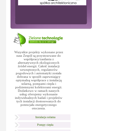
Wszystkie projekty wykonane przez
nasz Zespół są przystosowane do
współpracy/zasilania z
alternatywnych ekologicznych
źródeł energii. Całość instalacji
wewnętrznych, regulatorów
pogodowych i automatyki została
dobrana w sposób zapewniający
optymalną współprace z instalacją
solarną, pompami ciepła i
podziemnymi kolektorami energii.
Dodatkowo w ramach naszych
usług oferujemy wykonanie
indywidualnych badań i projektów
tych instalacji dostosowanych do
potencjału energetycznego
otoczenia.
Instalacja solarna
Pompy ciepła