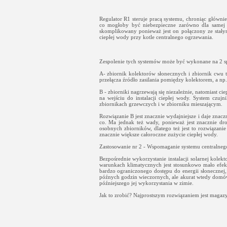
Regulator R1 steruje pracą systemu, chroniąc główn
co mogłoby być niebezpieczne zarówno dla samej in
skomplikowany ponieważ jest on połączony ze stał
ciepłej wody przy kotle centralnego ogrzewania.
Zespolenie tych systemów może być wykonane na 2 s
A- zbiornik kolektorów słonecznych i zbiornik cwu
przełącza źródło zasilania pomiędzy kolektorem, a n
B - zbiorniki nagrzewają się niezależnie, natomiast
na wejściu do instalacji ciepłej wody. System czu
zbiornikach grzewczych i w zbiorniku mieszającym.
Rozwiązanie B jest znacznie wydajniejsze i daje znacz
co. Ma jednak też wady, ponieważ jest znacznie dr
osobnych zbiorników, dlatego też jest to rozwiązanie 
znacznie większe całoroczne zużycie ciepłej wody.
Zastosowanie nr 2 - Wspomaganie systemu centralneg
Bezpośrednie wykorzystanie instalacji solarnej kole
warunkach klimatycznych jest stosunkowo mało efekt
bardzo ograniczonego dostępu do energii słonecznej,
późnych godzin wieczornych, ale akurat wtedy domów
późniejszego jej wykorzystania w zimie.
Jak to zrobić? Najprostszym rozwiązaniem jest magaz