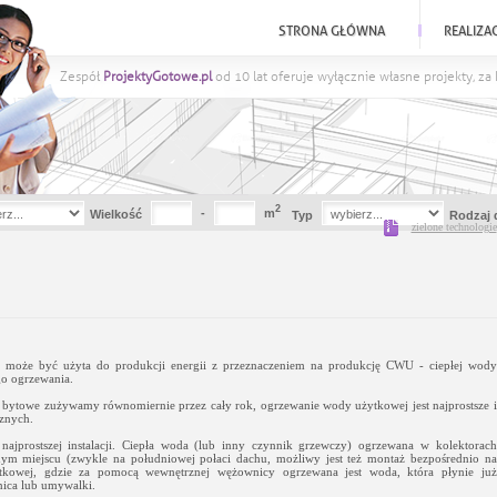
STRONA GŁÓWNA
REALIZA
Zespół
ProjektyGotowe.pl
od 10 lat oferuje wyłącznie własne projekty, z
2
-
m
Wielkość
Typ
Rodzaj 
zielone technologie
ych może być użyta do produkcji energii z przeznaczeniem na produkcję CWU - ciepłej wody
o ogrzewania.
e bytowe zużywamy równomiernie przez cały rok, ogrzewanie wody użytkowej jest najprostsze i
znych.
ajprostszej instalacji. Ciepła woda (lub inny czynnik grzewczy) ogrzewana w kolektorach
ym miejscu (zwykle na południowej połaci dachu, możliwy jest też montaż bezpośrednio na
ytkowej, gdzie za pomocą wewnętrznej wężownicy ogrzewana jest woda, która płynie już
nica lub umywalki.