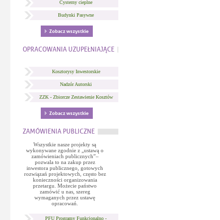
Cysterny cieplne
Budynki Pasywne
Zobacz wszystkie
OPRACOWANIA UZUPEŁNIAJĄCE
Kosztorysy Inwestorskie
Nadzór Autorski
ZZK - Zbiorcze Zestawienie Kosztów
Zobacz wszystkie
ZAMÓWIENIA PUBLICZNE
Wszystkie nasze projekty są
wykonywane zgodnie z „ustawą o
zamówieniach publicznych”–
pozwala to na zakup przez
inwestora publicznego, gotowych
rozwiązań projektowych, często bez
konieczności organizowania
przetargu. Możecie państwo
zamówić u nas, szereg
wymaganych przez ustawę
opracowań.
PFU Programy Funkcjonalno -