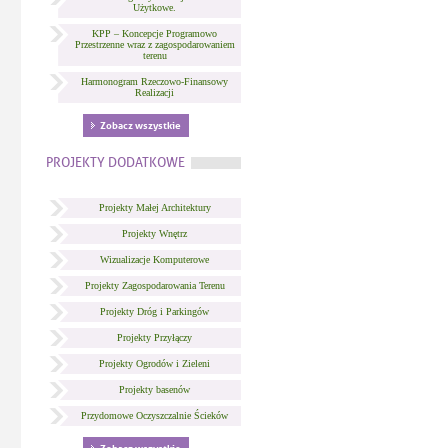
Użytkowe.
KPP – Koncepcje Programowo
Przestrzenne wraz z zagospodarowaniem
terenu
Harmonogram Rzeczowo-Finansowy
Realizacji
Zobacz wszystkie
PROJEKTY DODATKOWE
Projekty Małej Architektury
Projekty Wnętrz
Wizualizacje Komputerowe
Projekty Zagospodarowania Terenu
Projekty Dróg i Parkingów
Projekty Przyłączy
Projekty Ogrodów i Zieleni
Projekty basenów
Przydomowe Oczyszczalnie Ścieków