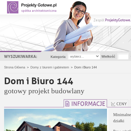
Zespół
ProjektyGotowe.
WYSZUKIWARKA:
Wielkość
Kategoria
Strona Główna
>
Domy z biurem i gabinetem
>
Dom i Biuro 144
Dom i Biuro 144
gotowy projekt budowlany
INFORMACJE
CENY
Minimalne
działki