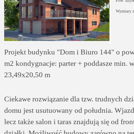
Pow. użyt
Wymiary z
Projekt budynku "Dom i Biuro 144" o pow
m2 kondygnacje: parter + poddasze min. w
23,49x20,50 m
Ciekawe rozwiązanie dla tzw. trudnych dzia
domu jest usutuowany od południa. Wjazd
lecz także salon i taras znajdują się od fr
działki. Możliwość budowy zarówno na ter