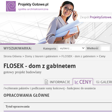
Zespół
ProjektyGotowe.
WYSZUKIWARKA:
Wielkość
Kategoria
Strona Główna
>
Domy z biurem i gabinetem
>
FLOSEK - dom z gabinetem
>
Ceny
FLOSEK - dom z gabinetem
gotowy projekt budowlany
CENY
INFORMACJE
GALER
//wybieranie pakietów i podliczanie sumy końcowej - funkcjnosc do usuniecia
OPRACOWANIA GŁÓWNE
Tytuł opracowania