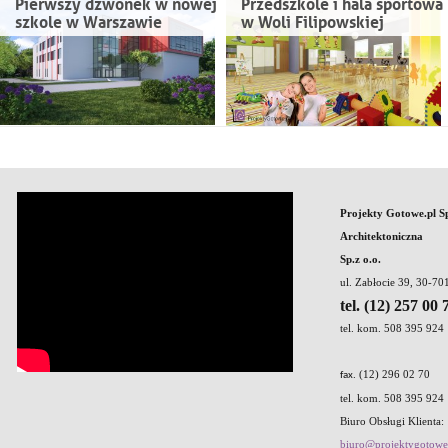
Pierwszy dzwonek w nowej
Przedszkole i hala sportowa
szkole w Warszawie
w Woli Filipowskiej
Projekty Gotowe.pl S
Architektoniczna
Sp.z o.o.
ul. Zabłocie 39, 30-7
tel. (12) 257 00 
tel. kom. 508 395 924
. (12) 296 02 70
fax
tel. kom. 508 395 924
Biuro Obsługi Klienta:
biuro@projektygotowe