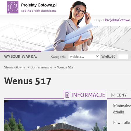
Zespół
ProjektyGotowe.
WYSZUKIWARKA:
Wielkość
Kategoria
Strona Główna
>
Dom w mieście
>
Wenus 517
Wenus 517
INFORMACJE
CENY
Minimalne
działki
Pow. całk