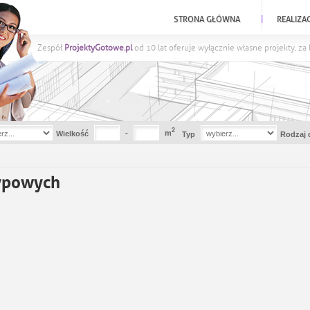
STRONA GŁÓWNA
REALIZA
Zespół
ProjektyGotowe.pl
od 10 lat oferuje wyłącznie własne projekty, z
2
-
m
Wielkość
Typ
Rodzaj 
typowych