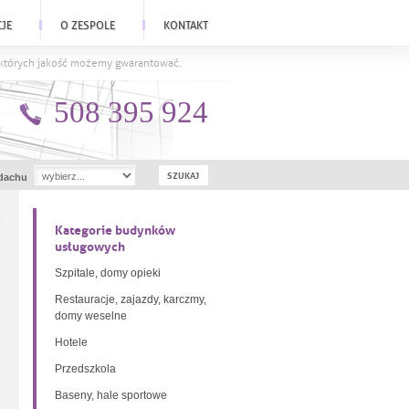
CJE
O ZESPOLE
KONTAKT
a których jakość możemy gwarantować.
508 395 924
dachu
Kategorie budynków
usługowych
Szpitale, domy opieki
Restauracje, zajazdy, karczmy,
domy weselne
Hotele
Przedszkola
Baseny, hale sportowe