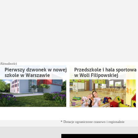
Aktualności
Pierwszy dzwonek w nowej
Przedszkole i hala sportowa
szkole w Warszawie
w Woli Filipowskiej
* Dotacje ograniczone czasowo i regionalnie