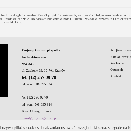
 bardzo odległe i nierealne. Zespół projektów gotowych, architektów i inżynierów istnieje po to
, kominku, rodzinie. Do naszych budynków, hoteli, karczm, zajazdów, przedszkoli projektujemy w
nas architekturą.
Projekty Gotowe.pl Spółka
Przejście do st
Katalog projek
Architektoniczna
Realizacje
Sp.z o.o.
O zespole
ul. Zabłocie 39, 30-701 Kraków
Kontakt
tel. (12) 257 00 70
tel. kom. 508 395 924
. (12) 296 02 70
fax
tel. kom. 508 395 924
Biuro Obsługi Klienta:
biuro@projektygotowe.pl
l używa plików cookies. Brak zmian ustawień przeglądarki oznacza zgodę na ic