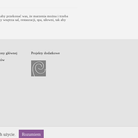
, aby przekonać was, że marzenia można i trzeba
nętrza sal, restauracji, spa, siłowni, tak aby
rony głównej
Projekty dodatkowe
tów
h użycie.
Rozumiem