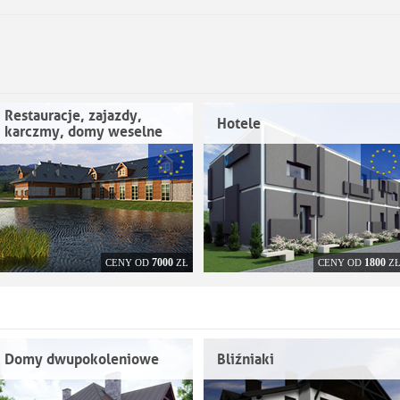
Restauracje, zajazdy,
Hotele
karczmy, domy weselne
7000
1800
CENY OD
ZŁ
CENY OD
Z
Domy dwupokoleniowe
Bliźniaki