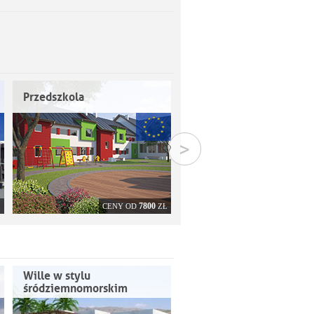
Przedszkola
Baseny, hale sportowe
>
7800
296
Ł
CENY OD
ZŁ
CENY OD
Wille w stylu
Klasyczne domy
śródziemnomorskim
jednorodzinne