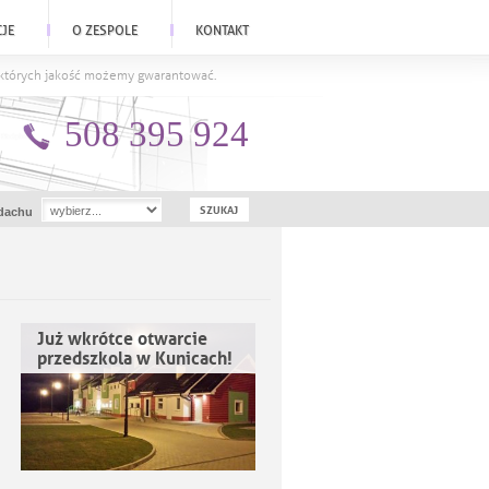
CJE
O ZESPOLE
KONTAKT
a których jakość możemy gwarantować.
508 395 924
dachu
Już wkrótce otwarcie
przedszkola w Kunicach!