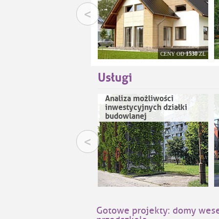
<
1530
CENY OD
ZŁ
Usługi
Analiza możliwości
inwestycyjnych działki
budowlanej
<
Gotowe projekty: domy weseln