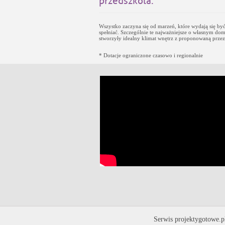
przedszkola.
Wszystko zaczyna się od marzeń, które wydają się być
spełniać. Szczególnie te najważniejsze o własnym domu
stworzyły idealny klimat wnętrz z proponowaną przez 
* Dotacje ograniczone czasowo i regionalnie
Serwis projektygotowe.p