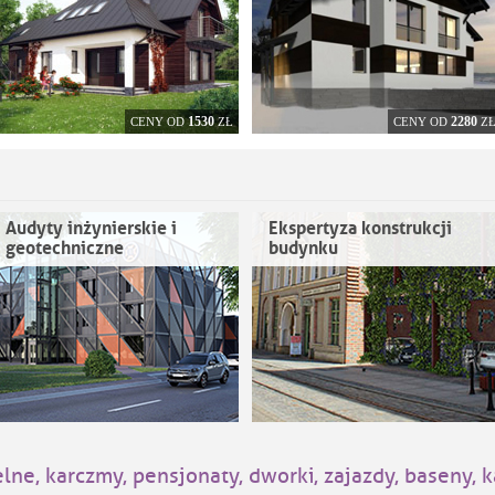
1530
2280
CENY OD
ZŁ
CENY OD
Z
Audyty inżynierskie i
Ekspertyza konstrukcji
geotechniczne
budynku
e, karczmy, pensjonaty, dworki, zajazdy, baseny, ka