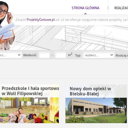
STRONA GŁÓWNA
REALIZA
Zespół
ProjektyGotowe.pl
od 10 lat oferuje wyłącznie własne projekty, z
2
-
m
Wielkość
Typ
Rodzaj 
Przedszkole i hala sportowa
Nowy dom opieki w
w Woli Filipowskiej
Bielsku-Białej