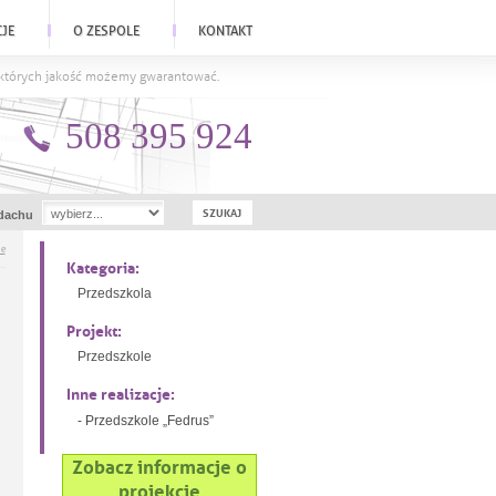
CJE
O ZESPOLE
KONTAKT
a których jakość możemy gwarantować.
508 395 924
dachu
je
Kategoria:
Przedszkola
Projekt:
Przedszkole
Inne realizacje:
- Przedszkole „Fedrus”
Zobacz informacje o
projekcie