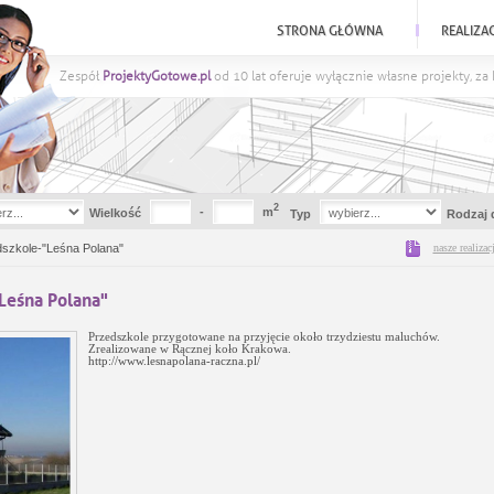
STRONA GŁÓWNA
REALIZA
Zespół
ProjektyGotowe.pl
od 10 lat oferuje wyłącznie własne projekty, z
2
-
m
Wielkość
Typ
Rodzaj 
nasze realizac
szkole-"Leśna Polana"
"Leśna Polana"
Przedszkole przygotowane na przyjęcie około trzydziestu maluchów.
Zrealizowane w Rącznej koło Krakowa.
http://www.lesnapolana-raczna.pl/